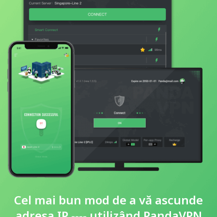
Cel mai bun mod de a vă ascunde
adresa IP ---- utilizând PandaVPN