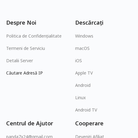
Despre Noi
Descărcați
Politica de Confidențialitate
Windows
Termeni de Serviciu
macOS
Detalii Server
iOS
Căutare Adresă IP
Apple TV
Android
Linux
Android TV
Centrul de Ajutor
Cooperare
panda7x24@gmail.com
Deveniți Afiliat