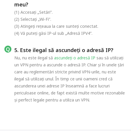
meu?
(1) Accesați „Setări”.
(2) Selectați „Wi-Fi”.
(3) Atingeți rețeaua la care sunteți conectat.
(4) Vă puteți găsi IP-ul sub „Adresă IPV4”.
5. Este ilegal să ascundeți o adresă IP?
Nu, nu este ilegal să
ascundeți o adresă IP
sau să utilizați
un VPN pentru a ascunde o adresă IP. Chiar și în unele țări
care au reglementări stricte privind VPN-urile, nu este
ilegal să utilizați unul. În timp ce unii oameni cred că
ascunderea unei adrese IP înseamnă a face lucruri
periculoase online, de fapt există multe motive rezonabile
și perfect legale pentru a utiliza un VPN.