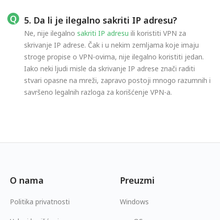
5. Da li je ilegalno sakriti IP adresu?
Ne, nije ilegalno
sakriti IP adresu
ili koristiti VPN za
skrivanje IP adrese. Čak i u nekim zemljama koje imaju
stroge propise o VPN-ovima, nije ilegalno koristiti jedan.
Iako neki ljudi misle da skrivanje IP adrese znači raditi
stvari opasne na mreži, zapravo postoji mnogo razumnih i
savršeno legalnih razloga za korišćenje VPN-a.
O nama
Preuzmi
Politika privatnosti
Windows