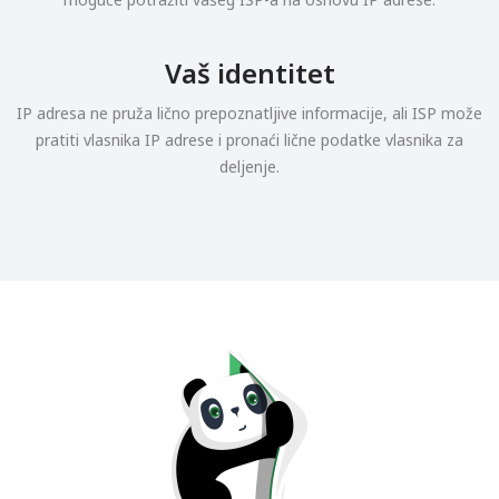
Vaš identitet
IP adresa ne pruža lično prepoznatljive informacije, ali ISP može
pratiti vlasnika IP adrese i pronaći lične podatke vlasnika za
deljenje.