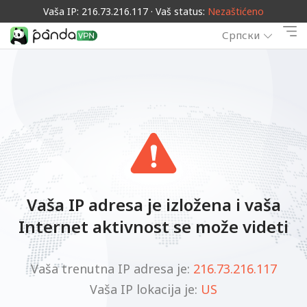
Vaša IP: 216.73.216.117 · Vaš status:
Nezaštićeno
Српски
Vaša IP adresa je izložena i vaša
Internet aktivnost se može videti
Vaša trenutna IP adresa je:
216.73.216.117
Vaša IP lokacija je:
US