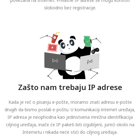
povezana na Internet. Privatne IP adrese se mogu koristiti
slobodno bez registracije.
Zašto nam trebaju IP adrese
Kada je reč o pisanju e-pošte, moramo znati adresu e-pošte
drugih da bismo poslali e-poštu. U komunikaciji internet uređaja,
IP adresa je neophodna kao jedinstvena mrežna identifikacija
ciljnog uređaja, inače će IP paketi biti izgubljeni, jureći okolo na
Internetu i nikada neće stići do ciljnog uređaja.