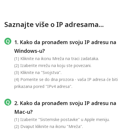
Saznajte više o IP adresama...
1. Kako da pronađem svoju IP adresu na
Windows-u?
(1) Kliknite na ikonu Mreža na traci zadataka.
(2) Izaberite mrežu na koju ste povezani.
(3) Kliknite na "Svojstva".
(4) Pomerite se do dna prozora - vaša IP adresa će biti
prikazana pored "IPv4 adresa".
2. Kako da pronađem svoju IP adresu na
Mac-u?
(1) Izaberite "Sistemske postavke" u Apple meniju.
(2) Dvaput kliknite na ikonu "Mreža".