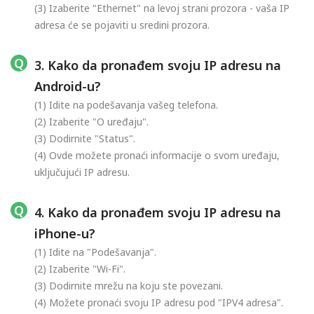
(3) Izaberite "Ethernet" na levoj strani prozora - vaša IP
adresa će se pojaviti u sredini prozora.
3. Kako da pronađem svoju IP adresu na
Android-u?
(1) Idite na podešavanja vašeg telefona.
(2) Izaberite "O uređaju".
(3) Dodirnite "Status".
(4) Ovde možete pronaći informacije o svom uređaju,
uključujući IP adresu.
4. Kako da pronađem svoju IP adresu na
iPhone-u?
(1) Idite na "Podešavanja".
(2) Izaberite "Wi-Fi".
(3) Dodirnite mrežu na koju ste povezani.
(4) Možete pronaći svoju IP adresu pod "IPV4 adresa".