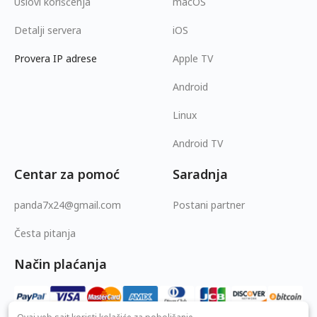
Uslovi korišćenja
macOS
Detalji servera
iOS
Provera IP adrese
Apple TV
Android
Linux
Android TV
Centar za pomoć
Saradnja
panda7x24@gmail.com
Postani partner
Česta pitanja
Način plaćanja