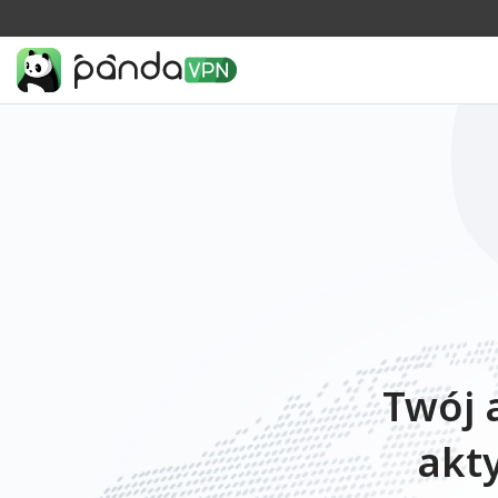
Twój 
akt