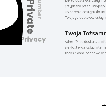
ISP to dostawca usług inte
przypisany przez Twojego
urządzenia dostępu do Int
Twojego dostawcy usług i
Twoja Tożsam
Adres IP nie dostarcza inf
ale dostawca usług interne
znaleźć dane osobowe właś