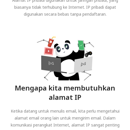
Alamat IP pribadi digunakan untuk jaringan pribadi, yang
biasanya tidak terhubung ke Internet. IP pribadi dapat
digunakan secara bebas tanpa pendaftaran.
Mengapa kita membutuhkan
alamat IP
Ketika datang untuk menulis email, kita perlu mengetahui
alamat email orang lain untuk mengirim email. Dalam
komunikasi perangkat Internet, alamat IP sangat penting