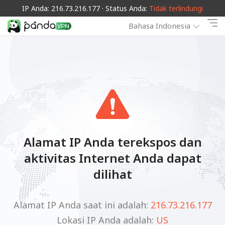
IP Anda: 216.73.216.177 · Status Anda:
Tidak terlindungi
Bahasa Indonesia
Alamat IP Anda terekspos dan
aktivitas Internet Anda dapat
dilihat
Alamat IP Anda saat ini adalah:
216.73.216.177
Lokasi IP Anda adalah:
US