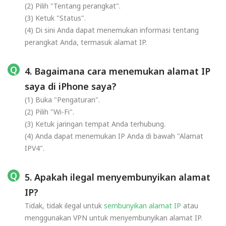
(2) Pilih "Tentang perangkat".
(3) Ketuk "Status".
(4) Di sini Anda dapat menemukan informasi tentang
perangkat Anda, termasuk alamat IP.
4. Bagaimana cara menemukan alamat IP
saya di iPhone saya?
(1) Buka "Pengaturan".
(2) Pilih "Wi-Fi".
(3) Ketuk jaringan tempat Anda terhubung.
(4) Anda dapat menemukan IP Anda di bawah "Alamat
IPV4".
5. Apakah ilegal menyembunyikan alamat
IP?
Tidak, tidak ilegal untuk
sembunyikan alamat IP
atau
menggunakan VPN untuk menyembunyikan alamat IP.