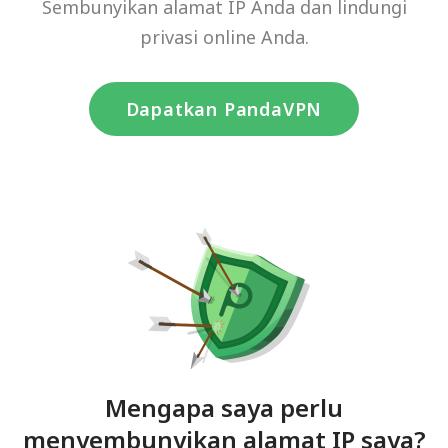
Sembunyikan alamat IP Anda dan lindungi
privasi online Anda.
Dapatkan PandaVPN
Mengapa saya perlu
menyembunyikan alamat IP saya?