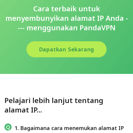
Cara terbaik untuk
menyembunyikan alamat IP Anda -
--- menggunakan PandaVPN
Dapatkan Sekarang
Pelajari lebih lanjut tentang
alamat IP...
1. Bagaimana cara menemukan alamat IP