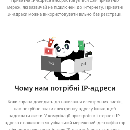
Приватна IP-адреса використовується для приватних
мереж, які зазвичай не підключені до Інтернету. Приватні
IP-адреси можна використовувати вільно без реєстрації.
Чому нам потрібні IP-адреси
Коли справа доходить до написання електронних листів,
нам потрібно знати електронну адресу інших, щоб
надсилати листи. У комунікації пристроїв в Інтернеті IP-
адреса є важливою як унікальний мережевий ідентифікатор
цільового пристрою, інакше IP-пакети будуть втрачені,