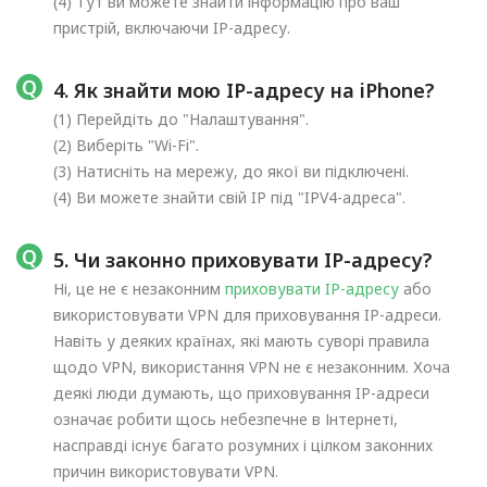
(4) Тут ви можете знайти інформацію про ваш
пристрій, включаючи IP-адресу.
4. Як знайти мою IP-адресу на iPhone?
(1) Перейдіть до "Налаштування".
(2) Виберіть "Wi-Fi".
(3) Натисніть на мережу, до якої ви підключені.
(4) Ви можете знайти свій IP під "IPV4-адреса".
5. Чи законно приховувати IP-адресу?
Ні, це не є незаконним
приховувати IP-адресу
або
використовувати VPN для приховування IP-адреси.
Навіть у деяких країнах, які мають суворі правила
щодо VPN, використання VPN не є незаконним. Хоча
деякі люди думають, що приховування IP-адреси
означає робити щось небезпечне в Інтернеті,
насправді існує багато розумних і цілком законних
причин використовувати VPN.