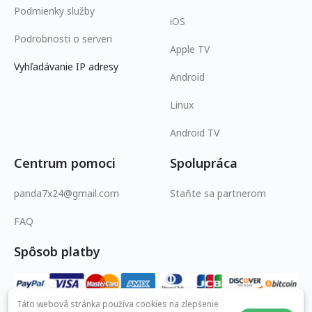
Podmienky služby
iOS
Podrobnosti o serveri
Apple TV
Vyhľadávanie IP adresy
Android
Linux
Android TV
Centrum pomoci
Spolupráca
panda7x24@gmail.com
Staňte sa partnerom
FAQ
Spôsob platby
Táto webová stránka používa cookies na zlepšenie