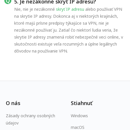
5. Je nezákonné skryť IP adresu?
Nie, nie je nezákonné
skryť IP adresu
alebo používať VPN
na skrytie IP adresy. Dokonca aj v niektorých krajinách,
ktoré majú prísne predpisy týkajúce sa VPN, nie je
nezákonné používať ju. Zatiaľ čo niektorí ľudia veria, že
skrytie IP adresy znamená robiť nebezpečné veci online, v
skutočnosti existuje veľa rozumných a úplne legálnych
dôvodov na používanie VPN.
O nás
Stiahnuť
Zásady ochrany osobných
Windows
údajov
macOS