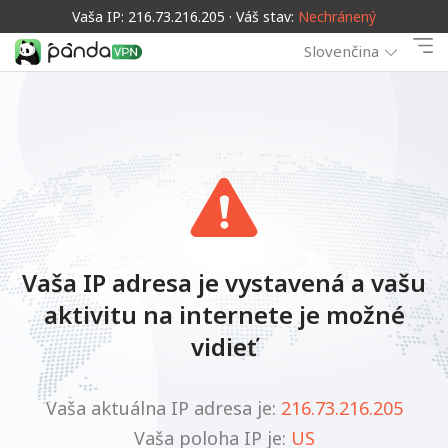
Vaša IP: 216.73.216.205 · Váš stav:
Nechránený
Slovenčina
Vaša IP adresa je vystavená a vašu
aktivitu na internete je možné
vidieť
Vaša aktuálna IP adresa je:
216.73.216.205
Vaša poloha IP je:
US