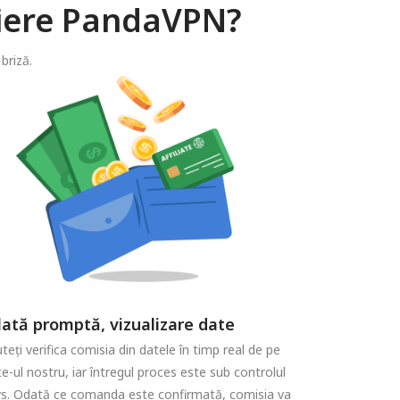
iliere PandaVPN?
briză.
lată promptă, vizualizare date
teți verifica comisia din datele în timp real de pe
te-ul nostru, iar întregul proces este sub controlul
s. Odată ce comanda este confirmată, comisia va