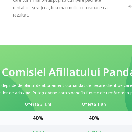
care vor fi mai predispuși să cumpere pachete
ap
rentabile, și veți câștiga mai multe comisioane ca
rezultat.
 Comisiei Afiliatului Pan
i depinde de planul de abonament comandat de fiecare client pe care 
 lor de achiziție. Puteți obține comisioane în funcție de următoarea p
Ofertă 3 luni
Ofertă 1 an
40%
40%
$8.39
$28.00