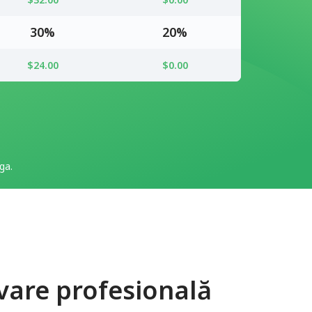
30%
20%
$24.00
$0.00
ga.
are profesională