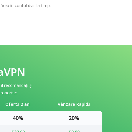
ărea în contul dvs. la timp.
daVPN
îl recomandați și
roporție:
Ofertă 2 ani
Vânzare Rapidă
40%
20%
$32.00
$0.00