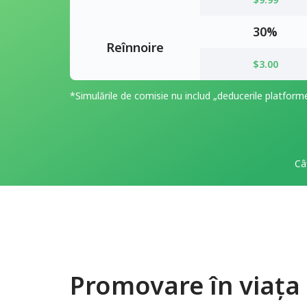
30%
Reînnoire
$3.00
*Simulările de comisie nu includ „deducerile platforme
Câ
Promovare în viața d