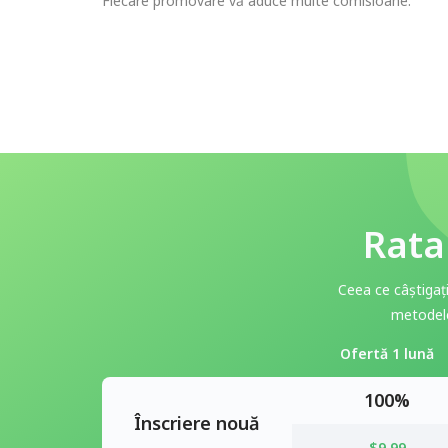
Fiecare promovare vă aduce multe comisioane.
Rata
Ceea ce câștigaț
metodele
Ofertă 1 lună
100%
Înscriere nouă
$9.99