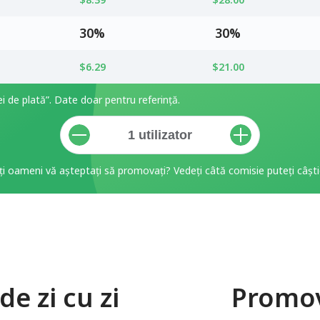
30%
30%
$6.29
$21.00
i de plată”. Date doar pentru referință.
ți oameni vă așteptați să promovați? Vedeți câtă comisie puteți câști
e zi cu zi
Promov