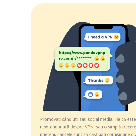
Promovați când utilizați social media. Fie că est
neintenționată despre VPN, sau o simplă trecere 
prieteni, șansele sunt să câștigați comisioane gr