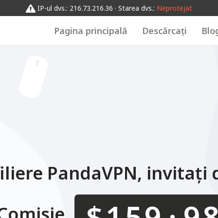
0123456789
0123456789
012345
0123456789
IP-ul dvs.: 216.73.216.36 · Starea dvs.:
Neprotejat
Pagina principală
Descărcați
Blo
iliere PandaVPN, invitați
.
$
 Comisie