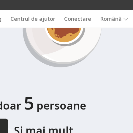
6789
g
Centrul de ajutor
Conectare
Română
5
 doar
persoane
Și mai mult