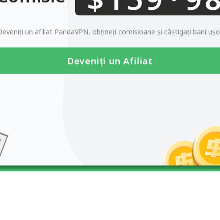
0123456789
Deveniți un afiliat PandaVPN, obțineți comisioane și câștigați bani ușor
Deveniți un Afiliat