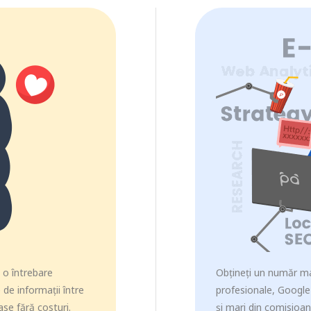
e o întrebare
Obțineți un număr ma
de informații între
profesionale, Google 
ase fără costuri.
și mari din comisioa