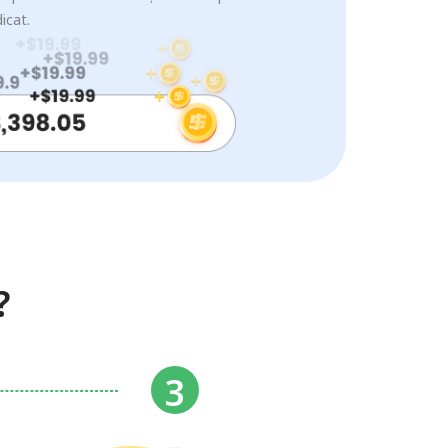
icat.
?