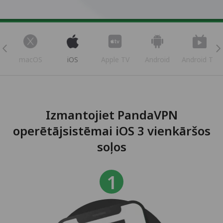
s
macOS
iOS
Apple TV
Android
Android TV
Izmantojiet PandaVPN
operētājsistēmai iOS 3 vienkāršos
soļos