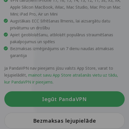
VPN tālruņiem iPhone 17, 16, 15, 14, 13, 12, 11, SE, XS, XR;
Apple Silicon MacBook, iMac, Mac Studio, Mac Pro un Mac
Mini; iPad Pro, Air un Mini
Augstākais ECC šifrēšanas līmenis, lai aizsargātu datu
privātumu un drošību
Apiet ģeobloķēšanu, atbloķēt populārus straumēšanas
pakalpojumus un spēles
Bezmaksas izmēģinājums un 7 dienu naudas atmaksas
garantija
Ja PandaVPN nav pieejams jūsu valsts App Store, varat to
lejupielādēt,
mainot savu App Store atrašanās vietu uz tādu,
kur PandaVPN ir pieejams
.
Iegūt PandaVPN
Bezmaksas lejupielāde