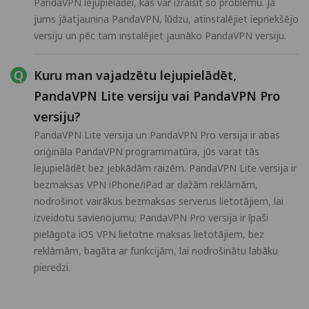
PandaVPN lejupielādei, kas var izraisīt šo problēmu. Ja
jums jāatjaunina PandaVPN, lūdzu, atinstalējiet iepriekšējo
versiju un pēc tam instalējiet jaunāko PandaVPN versiju.
Kuru man vajadzētu lejupielādēt,
PandaVPN Lite versiju vai PandaVPN Pro
versiju?
PandaVPN Lite versija un PandaVPN Pro versija ir abas
oriģināla PandaVPN programmatūra, jūs varat tās
lejupielādēt bez jebkādām raizēm. PandaVPN Lite versija ir
bezmaksas VPN iPhone/iPad ar dažām reklāmām,
nodrošinot vairākus bezmaksas serverus lietotājiem, lai
izveidotu savienojumu; PandaVPN Pro versija ir īpaši
pielāgota iOS VPN lietotne maksas lietotājiem, bez
reklāmām, bagāta ar funkcijām, lai nodrošinātu labāku
pieredzi.