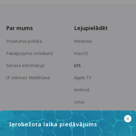
Par mums
Lejupielādēt
Privātuma politika
Windows
Pakalpojuma noteikumi
macOS
Servera informācija
iOS
IP Adreses Meklēšana
Apple TV
Android
Linux
Android TV
Ierobežota laika piedāvājums
Palīdzības centrs
Sadarbība