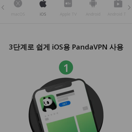
s
macOS
iOS
Apple TV
Android
Android TV
3단계로 쉽게 iOS용 PandaVPN 사용