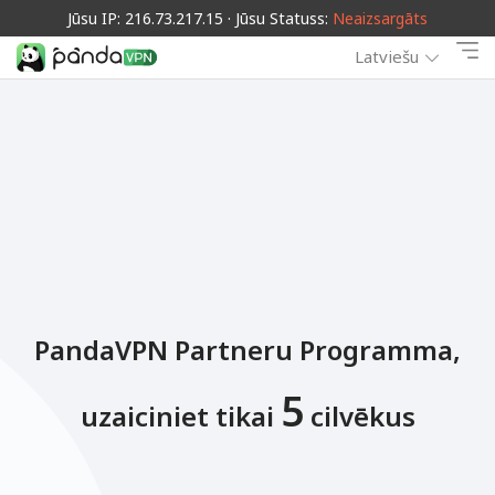
Jūsu IP: 216.73.217.15 · Jūsu Statuss:
Neaizsargāts
Latviešu
PandaVPN Partneru Programma,
5
uzaiciniet tikai
cilvēkus