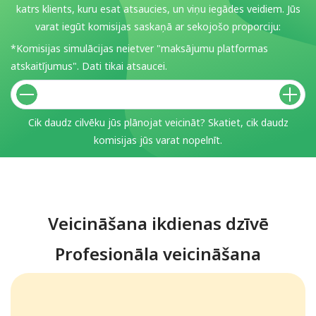
katrs klients, kuru esat atsaucies, un viņu iegādes veidiem. Jūs
varat iegūt komisijas saskaņā ar sekojošo proporciju:
*Komisijas simulācijas neietver "maksājumu platformas
atskaitījumus". Dati tikai atsaucei.
Cik daudz cilvēku jūs plānojat veicināt? Skatiet, cik daudz
komisijas jūs varat nopelnīt.
Veicināšana ikdienas dzīvē
Profesionāla veicināšana