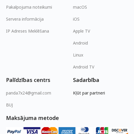
Pakalpojuma noteikumi
macOS
Servera informācija
iOS
IP Adreses Meklēšana
Apple TV
Android
Linux
Android TV
Palīdzības centrs
Sadarbība
panda7x24@gmail.com
Kļūt par partneri
BUJ
Maksājuma metode