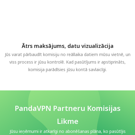
Ātrs maksājums, datu vizualizācija
Jūs varat pārbaudīt komisiju no reāllaika datiem mūsu vietnē, un
viss process ir jūsu kontrolē. Kad pasūtījums ir apstiprināts,
komisija parādīsies jūsu kontā savlaicīgi.
PandaVPN Partneru Komisijas
Likme
Jūsu ieņēmumi ir atkarīgi no abonēšanas plāna, ko pasūtījis