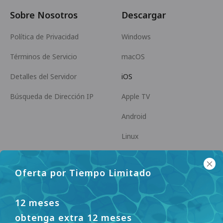
Sobre Nosotros
Descargar
Política de Privacidad
Windows
Términos de Servicio
macOS
Detalles del Servidor
iOS
Búsqueda de Dirección IP
Apple TV
Android
Linux
Android TV
Oferta por Tiempo Limitado
Centro de Ayuda
Cooperación
panda7x24@gmail.com
Conviértase en Afiliado
12 meses
obtenga extra 12 meses
FAQ