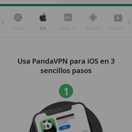
s
macOS
iOS
Apple TV
Android
Android TV
Usa PandaVPN para iOS en 3
sencillos pasos