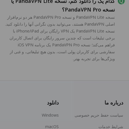
کدام یک را دانلود کنم، نسخه PandaVPN Lite یا
نسخه PandaVPN Pro؟
نسخه PandaVPN Lite و نسخه PandaVPN Pro هر دو نرم‌افزار
اصلی PandaVPN هستند، می‌توانید بدون نگرانی آنها را دانلود کنید.
نسخه PandaVPN Lite یک VPN رایگان برای iPhone/iPad با
برخی تبلیغات است که چندین سرور رایگان برای اتصال کاربران
فراهم می‌کند؛ نسخه PandaVPN Pro یک برنامه iOS VPN
سفارشی برای کاربران پولی است، بدون هیچ تبلیغاتی، و غنی از
ویژگی‌ها برای تجربه بهتر.
درباره ما
دانلود
سیاست حفظ حریم خصوصی
Windows
شرایط خدمات
macOS