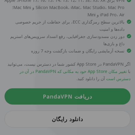
VPN برای iPhone 17، 16، 15، 14، 13، 12، 11، SE، XS، XR؛ Apple
Silicon MacBook، iMac، Mac Studio، Mac Pro و Mac Mini؛
iPad Pro، Air و Mini
بالاترین سطح رمزگذاری ECC، برای حفاظت از حریم خصوصی
داده‌ها و امنیت
دور زدن مسدودسازی جغرافیایی، رفع انسداد سرویس‌های استریم
داغ و بازی‌ها
نسخه آزمایشی رایگان و ضمانت بازگشت وجه 7 روزه
اگر PandaVPN در App Store کشور شما در دسترس نیست، می‌توانید
با
تغییر مکان App Store خود به مکانی که PandaVPN در آن در
دسترس است
آن را دانلود کنید.
دریافت PandaVPN
دانلود رایگان