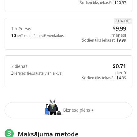
Šodien tiks iekasēti
$20.97
31% OFF
$9.99
1 mēnesis
mēnesī
10
ierīces tiešsaistē vienlaikus
Šodien tiks iekasēti
$9.99
$0.71
7 dienas
dienā
3
ierīces tiešsaistē vienlaikus
Šodien tiks iekasēti
$4.99
Biznesa plāns >
3
Maksājuma metode