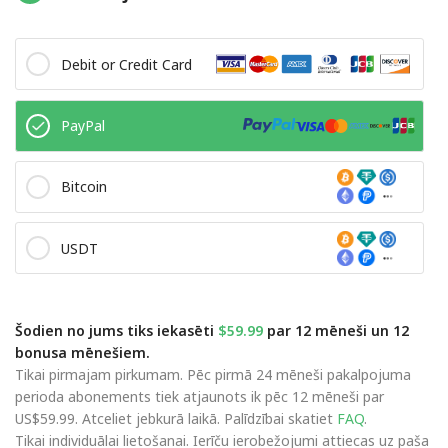
Debit or Credit Card
PayPal
Bitcoin
USDT
Šodien no jums tiks iekasēti
$59.99
par 12 mēneši un 12
bonusa mēnešiem.
Tikai pirmajam pirkumam. Pēc pirmā 24 mēneši pakalpojuma
perioda abonements tiek atjaunots ik pēc 12 mēneši par
US$59.99. Atceliet jebkurā laikā. Palīdzībai skatiet
FAQ
.
Tikai individuālai lietošanai. Ierīču ierobežojumi attiecas uz paša