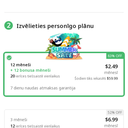
2
Izvēlieties personīgo plānu
83% OFF
12 mēneši
$2.49
+ 12 bonusa mēneši
mēnesī
20
ierīces tiešsaistē vienlaikus
Šodien tiks iekasēti
$59.99
7 dienu naudas atmaksas garantija
52% OFF
$6.99
3 mēneši
mēnesī
12
ierīces tiešsaistē vienlaikus