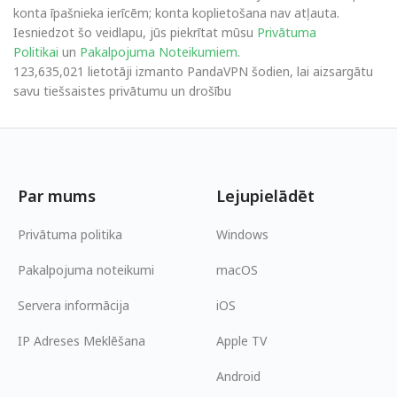
konta īpašnieka ierīcēm; konta koplietošana nav atļauta.
Iesniedzot šo veidlapu, jūs piekrītat mūsu
Privātuma
Politikai
un
Pakalpojuma Noteikumiem
.
123,635,021 lietotāji izmanto PandaVPN šodien, lai aizsargātu
savu tiešsaistes privātumu un drošību
Par mums
Lejupielādēt
Privātuma politika
Windows
Pakalpojuma noteikumi
macOS
Servera informācija
iOS
IP Adreses Meklēšana
Apple TV
Android