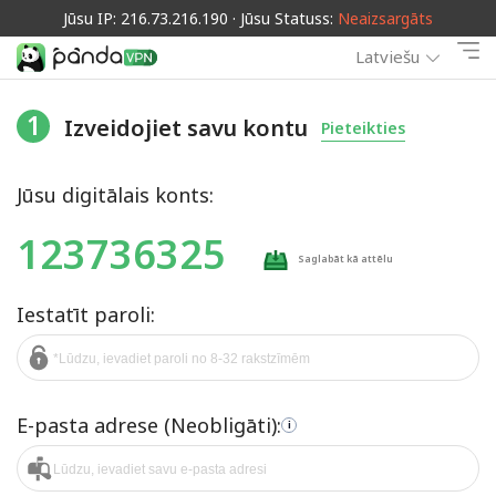
Jūsu IP: 216.73.216.190 · Jūsu Statuss:
Neaizsargāts
Latviešu
1
Izveidojiet savu kontu
Pieteikties
Jūsu digitālais konts:
123736325
Saglabāt kā attēlu
Iestatīt paroli:
E-pasta adrese (Neobligāti):
i