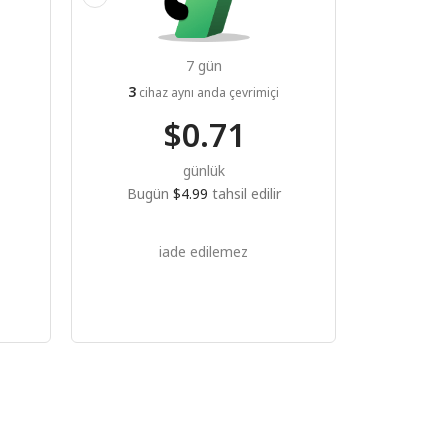
7 gün
3
cihaz aynı anda çevrimiçi
$0.71
günlük
Bugün
$4.99
tahsil edilir
iade edilemez