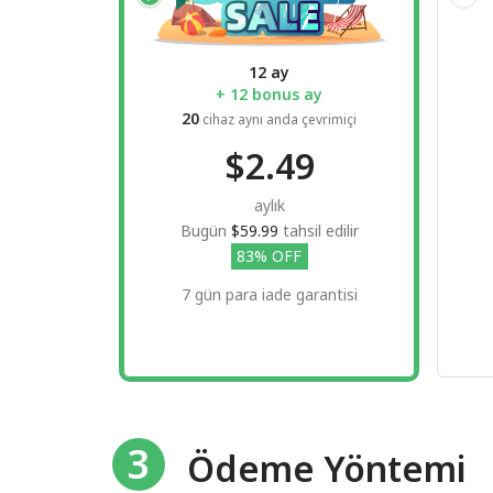
12 ay
+ 12 bonus ay
20
cihaz aynı anda çevrimiçi
$2.49
aylık
Bugün
$59.99
tahsil edilir
83% OFF
7 gün para iade garantisi
3
Ödeme Yöntemi