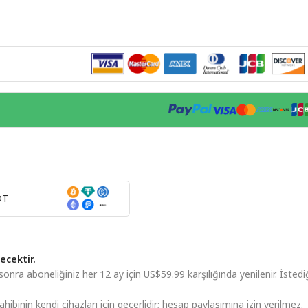
DT
ecektir.
sonra aboneliğiniz her 12 ay için US$59.99 karşılığında yenilenir. İstedi
sahibinin kendi cihazları için geçerlidir; hesap paylaşımına izin verilmez.