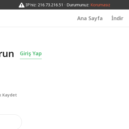
IP'niz: 216.73.216.51 · Durumunuz:
Korumasız
Ana Sayfa
İndir
run
Giriş Yap
k Kaydet