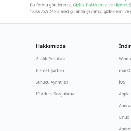
Bu formu göndererek,
Gizlilik Politikamızı
ve
Hizmet Şa
123,675,924 kullanıcı şu anda çevrimiçi gizliliklerini 
Hakkımızda
İndir
Gizlilik Politikası
Wind
Hizmet Şartları
macO
Sunucu Ayrıntıları
iOS
IP Adresi Sorgulama
Apple
Andro
Linux
Andro