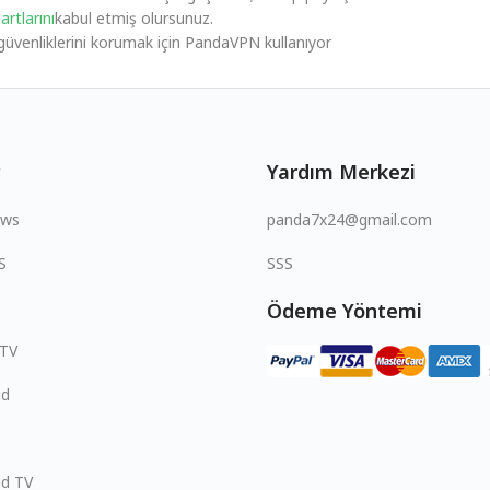
rtlarını
kabul etmiş olursunuz.
ve güvenliklerini korumak için PandaVPN kullanıyor
Yardım Merkezi
ows
panda7x24@gmail.com
S
SSS
Ödeme Yöntemi
 TV
id
id TV