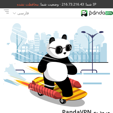
IP شما: 216.73.216.43 · وضعیت شما:
محافظت نشده
فارسی
ورود به PandaVPN