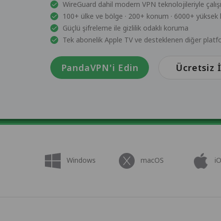
WireGuard dahil modern VPN teknolojileriyle çalışı
100+ ülke ve bölge · 200+ konum · 6000+ yüksek h
Güçlü şifreleme ile gizlilik odaklı koruma
Tek abonelik Apple TV ve desteklenen diğer platf
PandaVPN'i Edin
Ücretsiz 
Windows
macOS
i