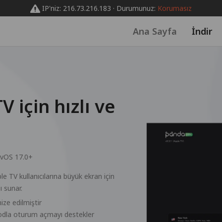
IP'niz: 216.73.216.183 · Durumunuz:
Korumasız
Ana Sayfa
İndir
 için hızlı ve
tvOS 17.0+
e TV kullanıcılarına büyük ekran için
ı sunar.
ze edilmiştir
odla oturum açmayı destekler