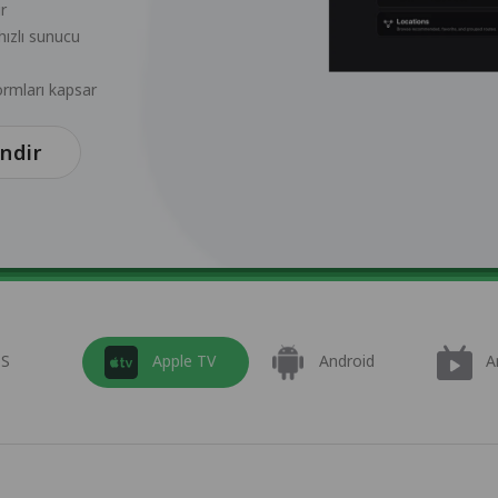
r
ızlı sunucu
ormları kapsar
İndir
OS
Apple TV
Android
A