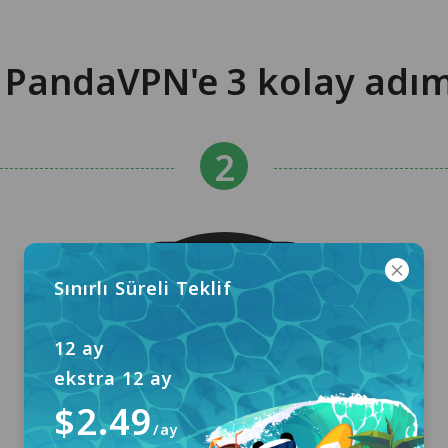
 PandaVPN'e 3 kolay adı
Sınırlı Süreli Teklif
12 ay
ekstra 12 ay
$2.49
/ay