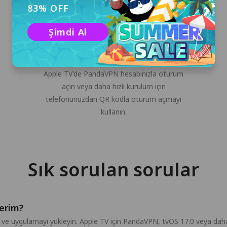
83% OFF
Şimdi Al
PandaVPN hesabınızda oturum
açın
Apple TV'de PandaVPN hesabınızla oturum
açın veya daha hızlı kurulum için
telefonunuzdan QR kodla oturum açmayı
kullanın.
Sık sorulan sorular
lerim?
ve uygulamayı yükleyin. Apple TV için PandaVPN, tvOS 17.0 veya daha 