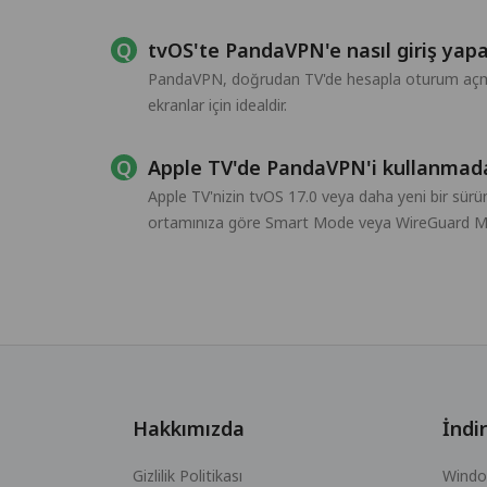
tvOS'te PandaVPN'e nasıl giriş yap
PandaVPN, doğrudan TV'de hesapla oturum açmay
ekranlar için idealdir.
Apple TV'de PandaVPN'i kullanmada
Apple TV'nizin tvOS 17.0 veya daha yeni bir sürü
ortamınıza göre Smart Mode veya WireGuard Mo
Hakkımızda
İndir
Gizlilik Politikası
Wind