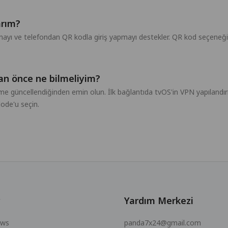
arım?
ı ve telefondan QR kodla giriş yapmayı destekler. QR kod seçeneği,
n önce ne bilmeliyim?
me güncellendiğinden emin olun. İlk bağlantıda tvOS'in VPN yapılandır
de'u seçin.
Yardım Merkezi
ows
panda7x24@gmail.com