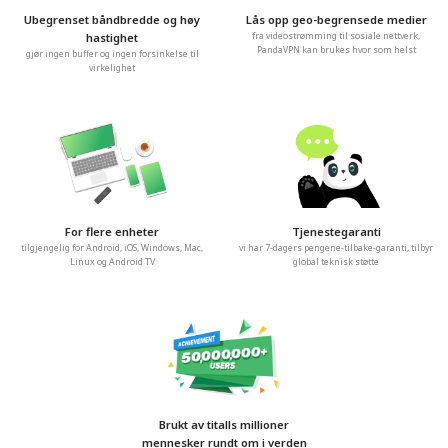
Ubegrenset båndbredde og høy
Lås opp geo-begrensede medier
hastighet
fra videostrømming til sosiale nettverk,
PandaVPN kan brukes hvor som helst
gjør ingen buffer og ingen forsinkelse til
virkelighet
For flere enheter
Tjenestegaranti
tilgjengelig for Android, iOS, Windows, Mac,
vi har 7-dagers pengene-tilbake-garanti, tilbyr
Linux og Android TV
global teknisk støtte
Brukt av titalls millioner
mennesker rundt om i verden