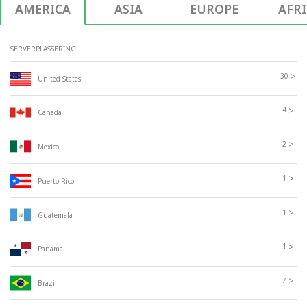
AMERICA
ASIA
EUROPE
AFR
SERVERPLASSERING
>
30
United States
>
4
Canada
>
2
Mexico
>
1
Puerto Rico
>
1
Guatemala
>
1
Panama
>
7
Brazil