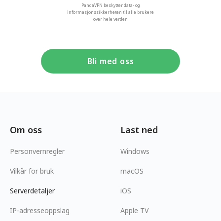
PandaVPN beskytter data- og
informasjonssikkerheten til alle brukere
over hele verden
Bli med oss
Om oss
Last ned
Personvernregler
Windows
Vilkår for bruk
macOS
Serverdetaljer
iOS
IP-adresseoppslag
Apple TV