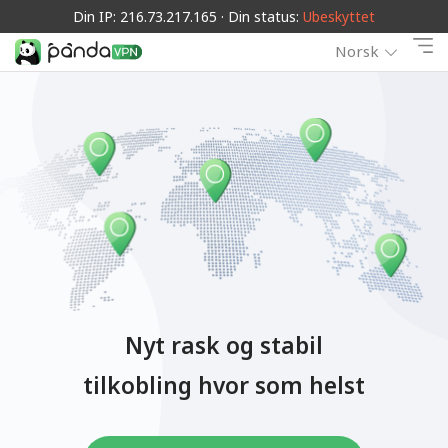
Din IP: 216.73.217.165 · Din status:
Ubeskyttet
Norsk
Nyt rask og stabil
tilkobling hvor som helst