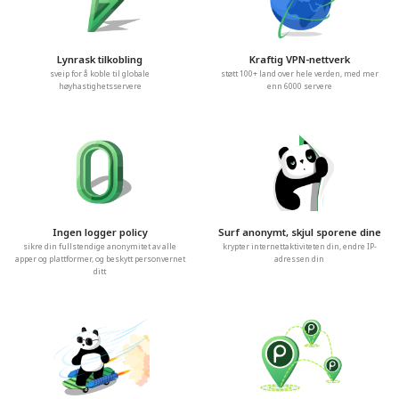
Lynrask tilkobling
Kraftig VPN-nettverk
sveip for å koble til globale
støtt 100+ land over hele verden, med mer
høyhastighetsservere
enn 6000 servere
Ingen logger policy
Surf anonymt, skjul sporene dine
sikre din fullstendige anonymitet av alle
krypter internettaktiviteten din, endre IP-
apper og plattformer, og beskytt personvernet
adressen din
ditt