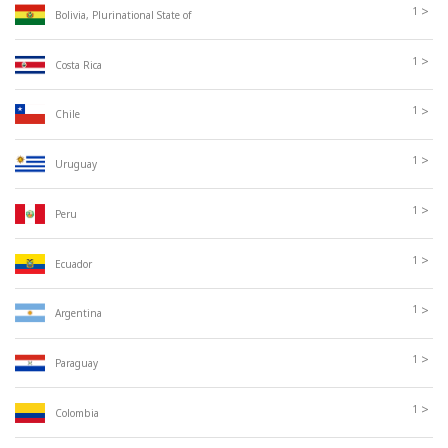
>
1
Bolivia, Plurinational State of
>
1
Costa Rica
>
1
Chile
>
1
Uruguay
>
1
Peru
>
1
Ecuador
>
1
Argentina
>
1
Paraguay
>
1
Colombia