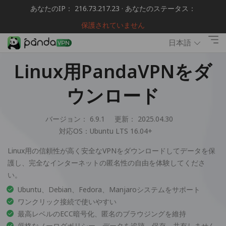
あなたのIP： 216.73.217.23 · あなたのステータス：
保護されていません
日本語
Linux用PandaVPNをダ
ウンロード
バージョン： 6.9.1
更新： 2025.04.30
対応OS：
Ubuntu LTS 16.04+
Linux用の信頼性が高く安全なVPNをダウンロードしてデータを保
護し、完全なインターネットの匿名性の自由を体験してくださ
い。
Ubuntu、Debian、Fedora、Manjaroシステムをサポート
ワンクリック接続で使いやすい
最高レベルのECC暗号化、匿名のブラウジングを維持
厳格なノーログポリシー、データを追跡、保存、共有しません