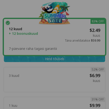
83% OFF
12 kuud
$2.49
+ 12 boonuskuud
kuus
Täna arveldatakse
$59.99
7-päevane raha tagasi garantii
Hind tõuseb
52% OFF
$6.99
3 kuud
kuus
31% OFF
$9.99
1 kuu