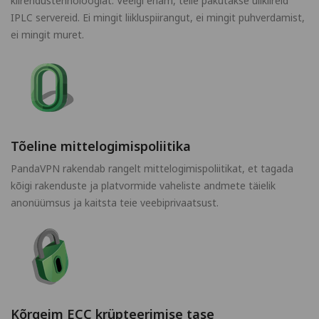
kiirendustehnoloogiat. Veelgi enam, teile pakutakse ülikiireid
IPLC servereid. Ei mingit liikluspiirangut, ei mingit puhverdamist,
ei mingit muret.
Tõeline mittelogimispoliitika
PandaVPN rakendab rangelt mittelogimispoliitikat, et tagada
kõigi rakenduste ja platvormide vaheliste andmete täielik
anonüümsus ja kaitsta teie veebiprivaatsust.
Kõrgeim ECC krüpteerimise tase