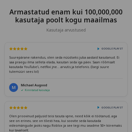
Armastatud enam kui 100,000,000
kasutaja poolt kogu maailmas
Kasutaja arvustused
GOOGLE PLAYST
Suurepärane rakendus, olen seda nüüdseks juba aastaid kasutanud. Ei
saa praegu ilma selleta elada, kasutan seda iga päev. Saan rõõmsalt
kasutada YouTube'i, netflixi jne... arvutis ja telefonis. (Isegi suure
tulemüüri sees lol)
Michael Augood
M
Kinnitatud kasutaja
GOOGLE PLAYST
Olen proovinud paljusid teisi tasuta vpne, need kõik ei töötanud, aga
see on erinev, see on tõesti hea, kui soovite seda kasutada
videomängude jaoks nagu Roblox ja see tegi mu seadme 50× kiiremaks
kui tavaliselt.