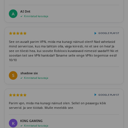
AI Dnt
A
Kinnitatud kasutaja
GOOGLE PLAYST
See on ausalt parim VPN, mida ma kunagi näinud olen!! Nad vahetasid
mind serverisse, kus ma tahtsin olla, väga kiiresti, nii et see on hea! Ja
see on tõesti hea, kui soovite Robloxis kuvatavaid nimesid saada!!!! Nii et
soovitan teil see VPN hankida!! Täname selle vinge VPN-i tegemise eest!
10/10
shadow six
S
Kinnitatud kasutaja
GOOGLE PLAYST
Parim vpn, mida ma kunagi näinud olen. Sellel on peaaegu kõik
serverid. Ja see töötab. Mulle meeldib see.
KING GAMING
K
Kinnitatud kasutaja