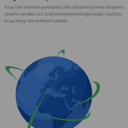
Kogu teie Interneti-juurdepääs võib olla kaitstud meie kõrgeima
taseme turvalise ECC krüpteerimistehnoloogia kaudu. Seetõttu
ei saa keegi teie andmeid nuhkida.