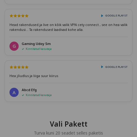
GOOGLE PLAYST
Head rakendused.ja live on kõik valik VPN cety connect , see on hea valik
rakendusi... Ta rakendused laadivad kohe alla.
Gaming Udoy Sm
G
Kinnitatud kasutaja
GOOGLE PLAYST
Hea jõudlus ja liiga suur kiirus
Abcd Efg
A
Kinnitatud kasutaja
Vali Pakett
Turva kuni 20 seadet selles paketis