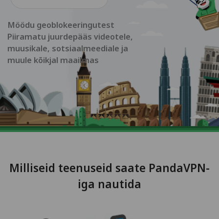
Möödu geoblokeeringutest
Piiramatu juurdepääs videotele,
muusikale, sotsiaalmeediale ja
muule kõikjal maailmas
Milliseid teenuseid saate PandaVPN-
iga nautida