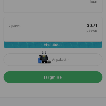
kuus
$0.71
7 päeva
päevas
Hind tõuseb
Äripakett >
Järgmine