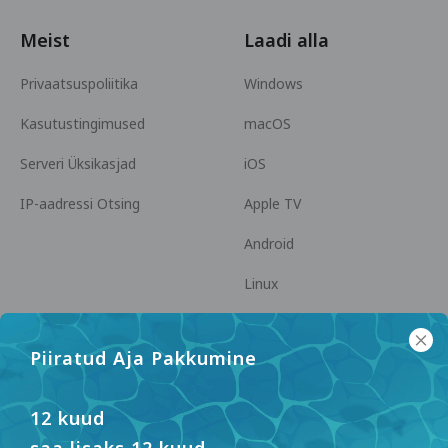
Meist
Laadi alla
Privaatsuspoliitika
Windows
Kasutustingimused
macOS
Serveri Üksikasjad
iOS
IP-aadressi Otsing
Apple TV
Android
Linux
Android TV
Piiratud Aja Pakkumine
Abikeskus
Koostöö
panda7x24@gmail.com
Hakka Partneriks
12 kuud