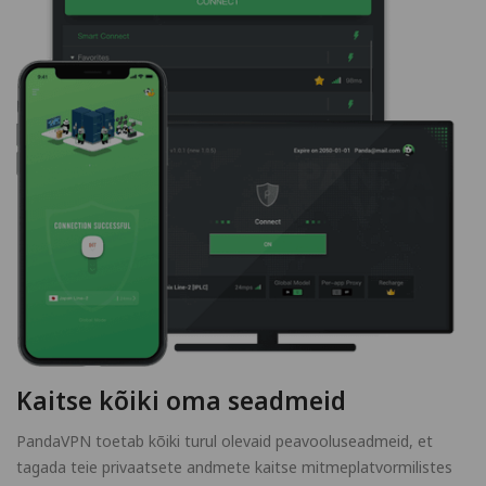
Kaitse kõiki oma seadmeid
PandaVPN toetab kõiki turul olevaid peavooluseadmeid, et
tagada teie privaatsete andmete kaitse mitmeplatvormilistes