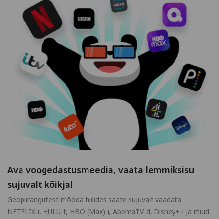
Ava voogedastusmeedia, vaata lemmiksisu
sujuvalt kõikjal
Geopiirangutest mööda hiilides saate sujuvalt vaadata
NETFLIX-i, HULU-t, HBO (Max)-i, AbemaTV-d, Disney+-i ja muid