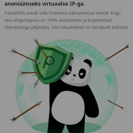
anonüümseks virtuaalse IP-ga
PandaVPN annab teile Internetis nähtamatuse mantli. Kogu
teie võrgutegevus on 100% anonüümne ja krüpteeritud
ühendustega jälgimatu. Teie isikuandmed on turvaliselt kaitstud.